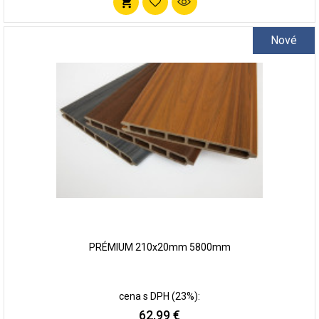
Pridať
do
Nové
zoznamu
obľúbených
PRÉMIUM 210x20mm 5800mm
cena s DPH (23%):
62,99 €