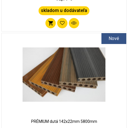
skladom u dodávateľa
Pridať
do
Nové
zoznamu
obľúbených
PRÉMIUM dutá 142x22mm 5800mm