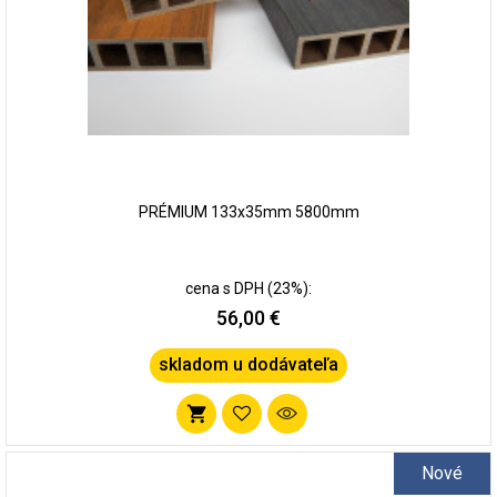
PRÉMIUM 133x35mm 5800mm
cena s DPH (23%):
56,00 €
skladom u dodávateľa
Pridať
do
Nové
zoznamu