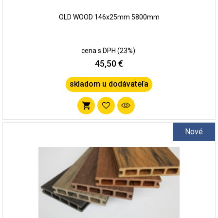
OLD WOOD 146x25mm 5800mm
cena s DPH (23%):
45,50 €
skladom u dodávateľa
Pridať
do
Nové
zoznamu
obľúbených