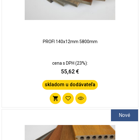
PROFI 140x12mm 5800mm
cena s DPH (23%):
55,62 €
skladom u dodávateľa
Pridať
do
Nové
zoznamu
obľúbených