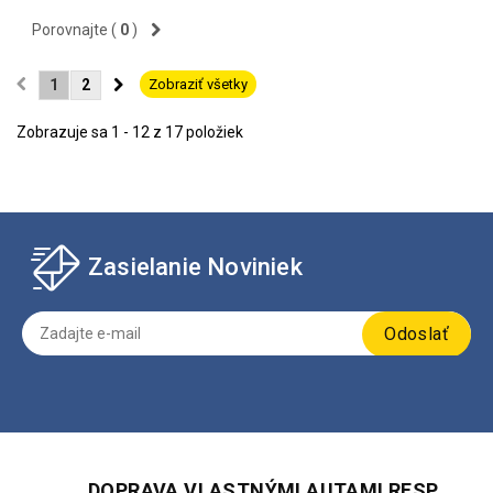
zoznamu
Porovnajte (
0
)
obľúbených
1
2
Zobraziť všetky
Zobrazuje sa 1 - 12 z 17 položiek
Zasielanie Noviniek
Odoslať
DOPRAVA VLASTNÝMI AUTAMI RESP.