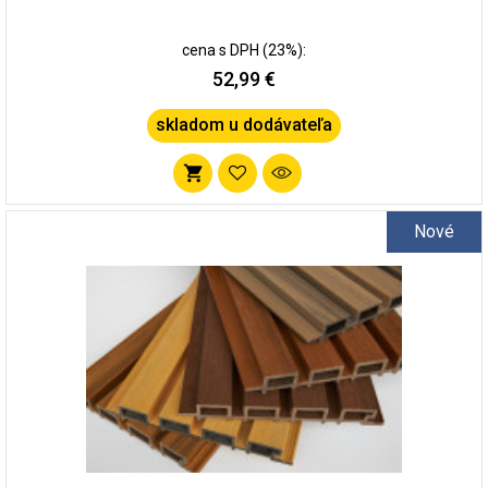
cena s DPH (23%):
52,99 €
skladom u dodávateľa
Pridať
do
Nové
zoznamu
obľúbených