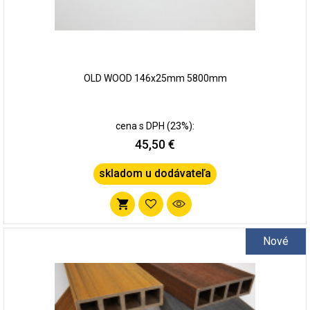
OLD WOOD 146x25mm 5800mm
cena s DPH (23%):
45,50 €
skladom u dodávateľa
Pridať
do
Nové
zoznamu
obľúbených