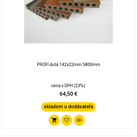
PROFI dutá 142x22mm 5800mm
cena s DPH (23%):
64,50 €
skladom u dodávateľa
Pridať
do