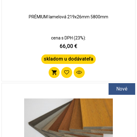
PRÉMIUM lamelová 219x26mm 5800mm
cena s DPH (23%):
66,00 €
skladom u dodávateľa
Pridať
do
Nové
zoznamu
obľúbených