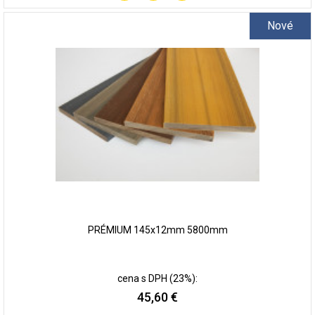
Pridať
do
Nové
zoznamu
obľúbených
PRÉMIUM 145x12mm 5800mm
cena s DPH (23%):
45,60 €