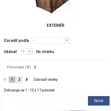
EXTERIÉR
Zoradiť podľa
--
Ukázať
Na stránku
12
Porovnajte (
0
)
1
2
Zobraziť všetky
Zobrazuje sa 1 - 12 z 17 položiek
Nové