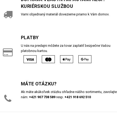
KURIÉRSKOU SLUŽBOU
Vami objednaný materiál dovezieme priamo k Vám domov.
PLATBY
U nás na predajni môžete za tovar zaplatiť bezpečne Vašou
platobnou kartou.
MÁTE OTÁZKU?
Ak máte akúkoľvek otázku ohľadne nášho sortimentu, zavolajte
nám:
+421 907 738 589
resp.
+421 918 692 510