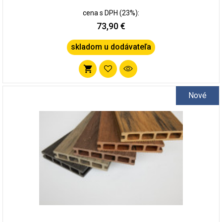
cena s DPH (23%):
73,90 €
skladom u dodávateľa
Pridať
do
Nové
zoznamu
obľúbených