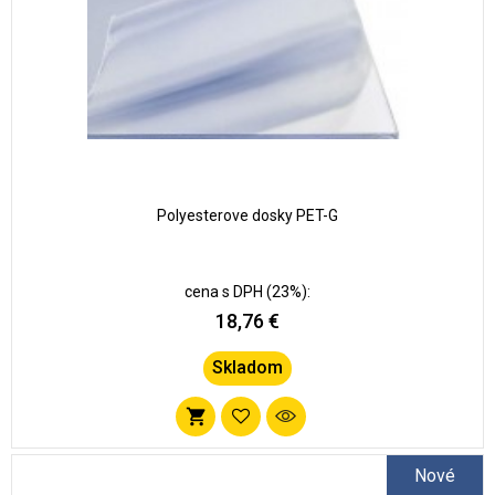
Polyesterove dosky PET-G
cena s DPH (23%):
18,76 €
Skladom
Pridať
do
Nové
zoznamu