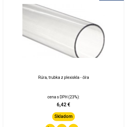
obľúbených
Rúra, trubka z plexiskla - číra
cena s DPH (23%):
6,42 €
Skladom