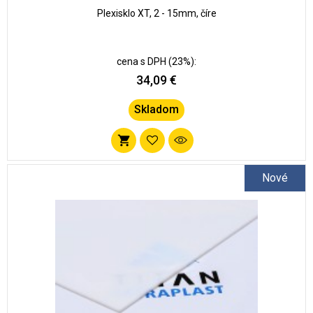
Plexisklo XT, 2 - 15mm, číre
cena s DPH (23%):
34,09 €
Skladom
Pridať
do
Nové
zoznamu
obľúbených