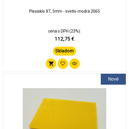
Plexisklo XT, 5mm - svetlo-modrá 2065
cena s DPH (23%):
112,75 €
Skladom
Pridať
do
Nové
zoznamu
obľúbených