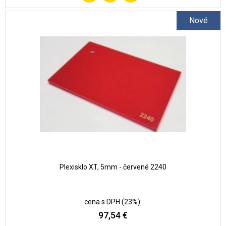
Pridať
do
Nové
zoznamu
obľúbených
Plexisklo XT, 5mm - červené 2240
cena s DPH (23%):
97,54 €