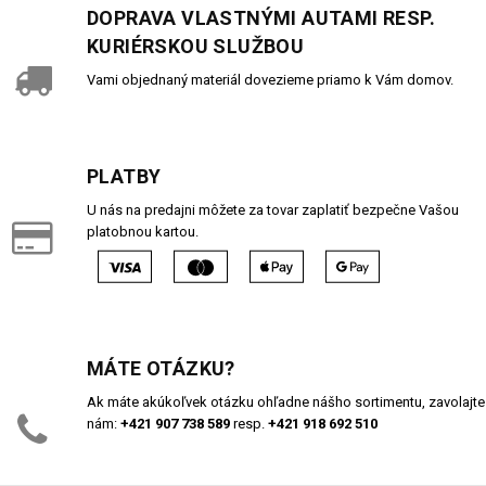
DOPRAVA VLASTNÝMI AUTAMI RESP.
KURIÉRSKOU SLUŽBOU
Vami objednaný materiál dovezieme priamo k Vám domov.
PLATBY
U nás na predajni môžete za tovar zaplatiť bezpečne Vašou
platobnou kartou.
MÁTE OTÁZKU?
Ak máte akúkoľvek otázku ohľadne nášho sortimentu, zavolajte
nám:
+421 907 738 589
resp.
+421 918 692 510