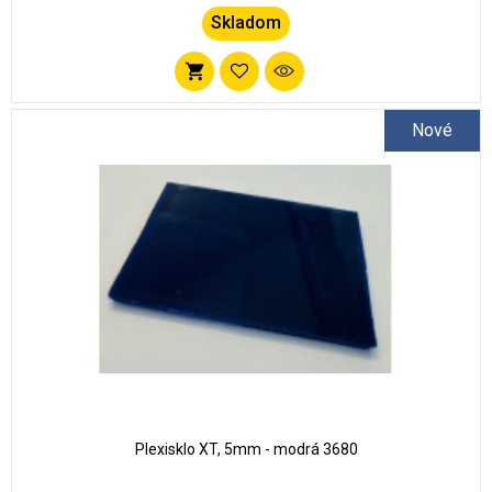
Skladom
Pridať
do
Nové
zoznamu
obľúbených
Plexisklo XT, 5mm - modrá 3680