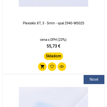
Plexisklo XT, 3 - 5mm - opal 2940-WS025
cena s DPH (23%):
55,73 €
Skladom
Pridať
do
Nové
zoznamu
obľúbených