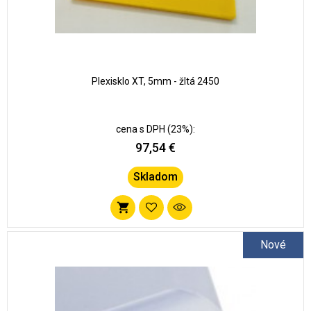
Plexisklo XT, 5mm - žltá 2450
cena s DPH (23%):
97,54 €
Skladom
Pridať
do
Nové
zoznamu
obľúbených