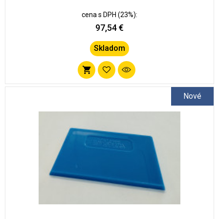
cena s DPH (23%):
97,54 €
Skladom
Pridať
do
Nové
zoznamu
obľúbených