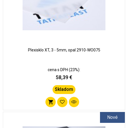
Plexisklo XT, 3 - 5mm, opal 2910-WO075
cena s DPH (23%):
58,39 €
Skladom
Pridať
do
Nové
zoznamu