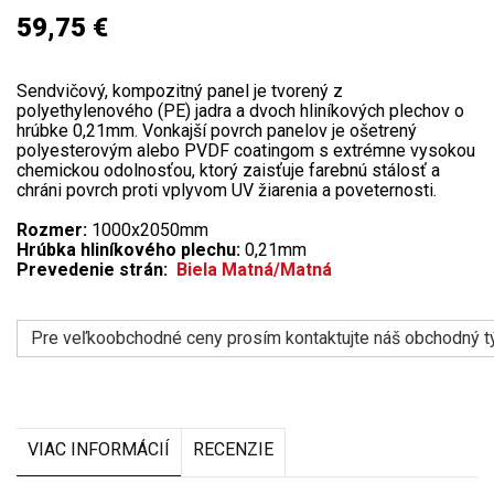
59,75 €
Sendvičový, kompozitný panel je tvorený z
polyethylenového (PE) jadra a dvoch hliníkových plechov o
hrúbke 0,21mm. Vonkajší povrch panelov je ošetrený
polyesterovým alebo PVDF coatingom s extrémne vysokou
chemickou odolnosťou, ktorý zaisťuje farebnú stálosť a
chráni povrch proti vplyvom UV žiarenia a poveternosti.
Rozmer:
1000x2050mm
Hrúbka hliníkového plechu:
0,21mm
Prevedenie strán:
Biela Matná/Matná
Pre veľkoobchodné ceny prosím kontaktujte náš obchodný t
VIAC INFORMÁCIÍ
RECENZIE