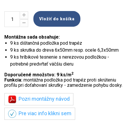
Vložiť do košíka
Montážna sada obsahuje:
9 ks dištančná podložka pod trapéz
9 ks skrutka do dreva 6x50mm resp. ocele 6,3x50mm
9 ks hríbikové tesnenie s nerezovou podložkou -
potrebné predvŕtať väčšiu dieru
2
Doporučené množstvo: 9 ks/m
Funkcia:
montážna podložka pod trapéz proti skrúteniu
profilu pri doťahovaní skrutky - zamedzenie pohybu dosky.
Pozri montážny návod
Pre viac info klikni sem