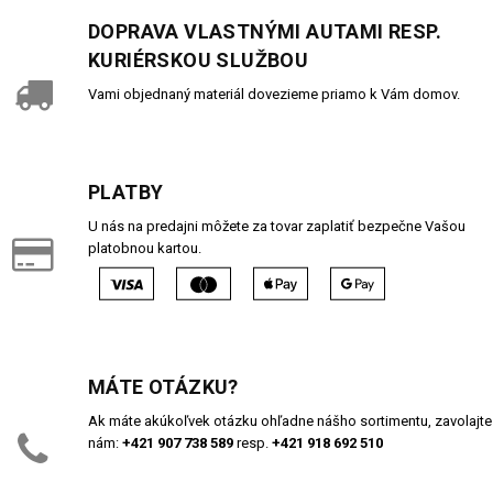
DOPRAVA VLASTNÝMI AUTAMI RESP.
KURIÉRSKOU SLUŽBOU
Vami objednaný materiál dovezieme priamo k Vám domov.
PLATBY
U nás na predajni môžete za tovar zaplatiť bezpečne Vašou
platobnou kartou.
MÁTE OTÁZKU?
Ak máte akúkoľvek otázku ohľadne nášho sortimentu, zavolajte
nám:
+421 907 738 589
resp.
+421 918 692 510