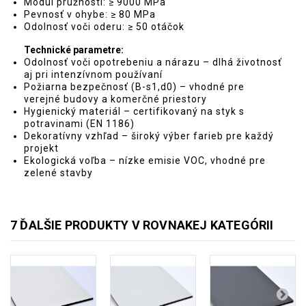
Modul pružnosti: ≥ 9000 MPa
Pevnosť v ohybe: ≥ 80 MPa
Odolnosť voči oderu: ≥ 50 otáčok
Technické parametre:
Odolnosť voči opotrebeniu a nárazu – dlhá životnosť
aj pri intenzívnom používaní
Požiarna bezpečnosť (B-s1,d0) – vhodné pre
verejné budovy a komerčné priestory
Hygienický materiál – certifikovaný na styk s
potravinami (EN 1186)
Dekoratívny vzhľad – široký výber farieb pre každý
projekt
Ekologická voľba – nízke emisie VOC, vhodné pre
zelené stavby
7 ĎALŠIE PRODUKTY V ROVNAKEJ KATEGÓRII