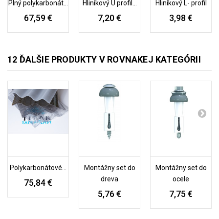
Plný polykarbonát...
Hliníkový U profil...
Hliníkový L- profil
67,59 €
7,20 €
3,98 €
12 ĎALŠIE PRODUKTY V ROVNAKEJ KATEGÓRII
Polykarbonátové...
Montážny set do
Montážny set do
dreva
ocele
75,84 €
5,76 €
7,75 €