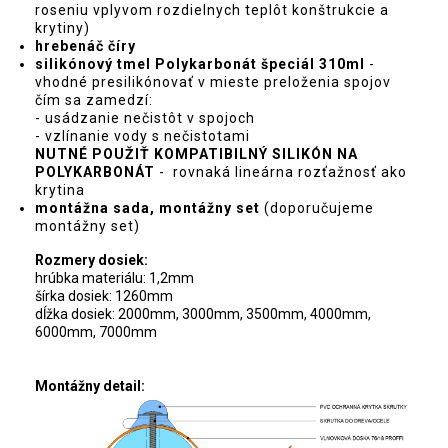
roseniu vplyvom rozdielnych teplôt konštrukcie a
krytiny)
hrebenáč číry
silikónový tmel Polykarbonát špeciál 310ml
-
vhodné presilikónovať v mieste preloženia spojov
čím sa zamedzí:
- usádzanie nečistôt v spojoch
- vzlínanie vody s nečistotami
NUTNÉ POUŽIŤ KOMPATIBILNÝ SILIKÓN NA
POLYKARBONÁT
- rovnaká lineárna rozťažnosť ako
krytina
montážna sada
,
montážny set
(doporučujeme
montážny set)
Rozmery dosiek:
hrúbka materiálu: 1,2mm
šírka dosiek: 1260mm
dĺžka dosiek: 2000mm, 3000mm, 3500mm, 4000mm,
6000mm, 7000mm
Montážny detail: