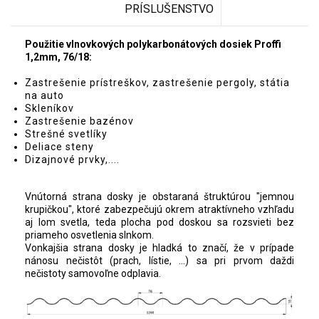
PRÍSLUŠENSTVO
Použitie vlnovkových polykarbonátových dosiek Proffi
1,2mm, 76/18:
Zastrešenie prístreškov, zastrešenie pergoly, státia
na auto
Skleníkov
Zastrešenie bazénov
Strešné svetlíky
Deliace steny
Dizajnové prvky,....
Vnútorná strana dosky je obstaraná štruktúrou "jemnou
krupičkou", ktoré zabezpečujú okrem atraktívneho vzhľadu
aj lom svetla, teda plocha pod doskou sa rozsvieti bez
priameho osvetlenia slnkom.
Vonkajšia strana dosky je hladká to značí, že v prípade
nánosu nečistôt (prach, lístie, ...) sa pri prvom daždi
nečistoty samovoľne odplavia.