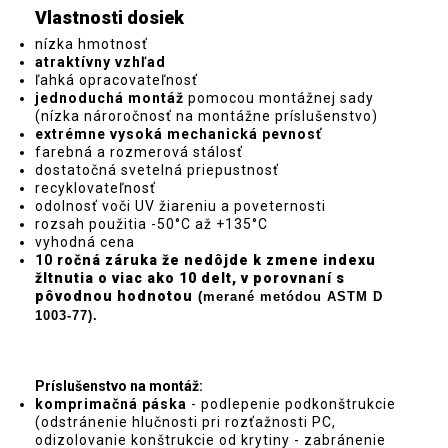
Vlastnosti dosiek
nízka hmotnosť
atraktívny vzhľad
ľahká opracovateľnosť
jednoduchá montáž
pomocou montážnej sady
(nízka nároročnosť na montážne príslušenstvo)
extrémne vysoká mechanická pevnosť
farebná a rozmerová stálosť
dostatočná svetelná priepustnosť
recyklovateľnosť
odolnosť voči UV žiareniu a poveternosti
rozsah použitia -50°C až +135°C
vyhodná cena
10
ročná záruka že nedôjde k zmene indexu
žltnutia o viac ako 10 delt, v porovnaní s
pôvodnou hodnotou
(merané metódou ASTM D
1003-77).
Príslušenstvo na montáž:
komprimačná páska
- podlepenie podkonštrukcie
(odstránenie hlučnosti pri rozťažnosti PC,
odizolovanie konštrukcie od krytiny - zabránenie