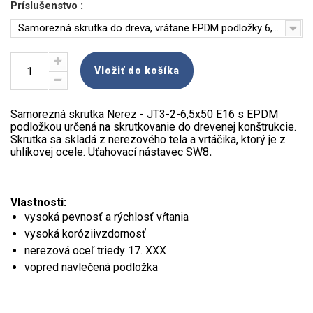
Príslušenstvo :
Samorezná skrutka do dreva, vrátane EPDM podložky 6,5x50mm
Vložiť do košíka
Samorezná skrutka Nerez - JT3-2-6,5x50 E16 s EPDM
podložkou určená na skrutkovanie do drevenej konštrukcie.
Skrutka sa skladá z nerezového tela a vrtáčika, ktorý je z
uhlíkovej ocele. Uťahovací nástavec SW8
.
Vlastnosti:
vysoká pevnosť a rýchlosť vŕtania
vysoká koróziivzdornosť
nerezová oceľ triedy 17. XXX
vopred navlečená podložka