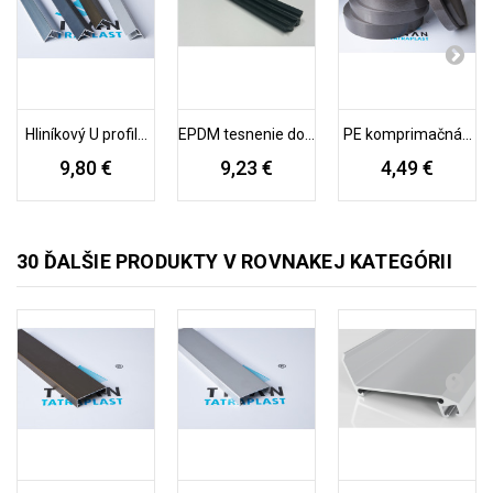
Hliníkový U profil...
EPDM tesnenie do...
PE komprimačná...
9,80 €
9,23 €
4,49 €
30 ĎALŠIE PRODUKTY V ROVNAKEJ KATEGÓRII