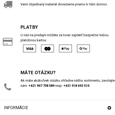
Vami objednaný materiál dovezieme priamo k Vám domov.
PLATBY
U nás na predajni môžete za tovar zaplatiť bezpečne Vašou
platobnou kartou.
MÁTE OTÁZKU?
Ak máte akúkoľvek otázku ohľadne nášho sortimentu, zavolajte
nám:
+421 907 738 589
resp.
+421 918 692 510
INFORMÁCIE