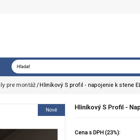
ily pre montáž
Hliníkový S profil - napojenie k stene 
Hliníkový S Profil - N
Nové
Cena s DPH (23%):