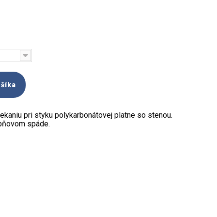
ošíka
atekaniu pri styku polykarbonátovej platne so stenou.
upňovom spáde.