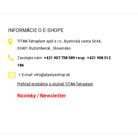
INFORMÁCIE O E-SHOPE
TITAN-Tatraplast spol s r.o., Bystrická cesta 5644,
03401 Ružomberok , Slovensko
+421 907 738 589 resp. +421 908 512
Zavolajte nám:
186
E-mail:
info@plastyeshop.sk
Prehľad produktov a služieb TITAN-Tatraplast
Novinky / Newsletter