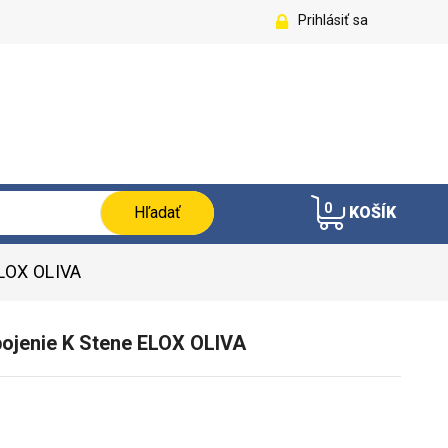
Prihlásiť sa
0
Hľadať
KOŠÍK
ELOX OLIVA
apojenie K Stene ELOX OLIVA