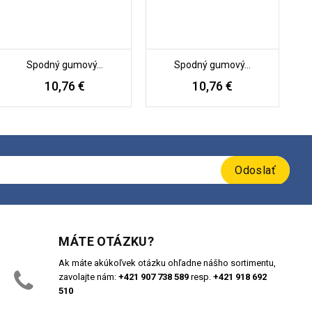
Spodný gumový...
Spodný gumový...
10,76 €
10,76 €
Odoslať
MÁTE OTÁZKU?
Ak máte akúkoľvek otázku ohľadne nášho sortimentu,
zavolajte nám:
+421 907 738 589
resp.
+421 918 692
510