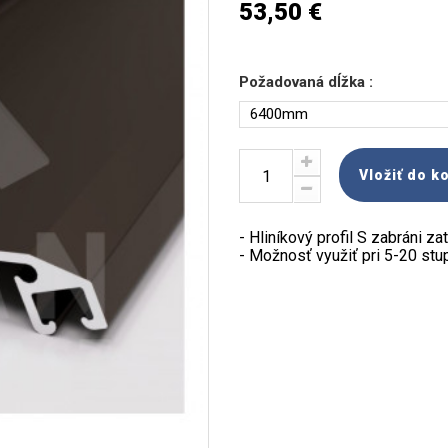
53,50 €
Požadovaná dĺžka :
6400mm
Vložiť do k
- Hliníkový profil S zabráni z
- Možnosť využiť pri 5-20 st