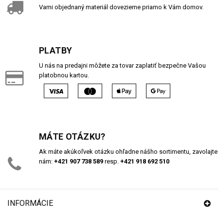
Vami objednaný materiál dovezieme priamo k Vám domov.
PLATBY
U nás na predajni môžete za tovar zaplatiť bezpečne Vašou
platobnou kartou.
MÁTE OTÁZKU?
Ak máte akúkoľvek otázku ohľadne nášho sortimentu, zavolajte
nám:
+421 907 738 589
resp.
+421 918 692 510
INFORMÁCIE