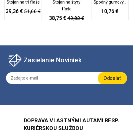
Stojan na tri fľaše
Stojan na štyry
Spodný gumový...
fľaše
39,36 €
10,76 €
51,66 €
38,75 €
49,82 €
Zasielanie Noviniek
Odoslať
DOPRAVA VLASTNÝMI AUTAMI RESP.
KURIÉRSKOU SLUŽBOU