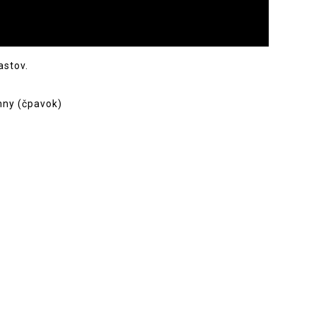
astov.
nny (čpavok)