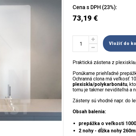
Cena s DPH (23%):
73,19 €
Vložiť do k
Praktická zástena z plexiskl
Ponúkame priehľadné prepážky
Ochranná clona má veľkosť 1
plexiskla/
polykarbonátu
, kt
tomu je takmer neviditeľná a 
Zásteny sú vhodné napr. do le
Obsah balenia:
prepážka o veľkosti 10
2 nohy - dĺžka nohy 260