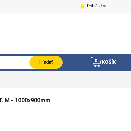
Prihlásiť sa
0
Hľadať
KOŠÍK
ľ. M - 1000x900mm