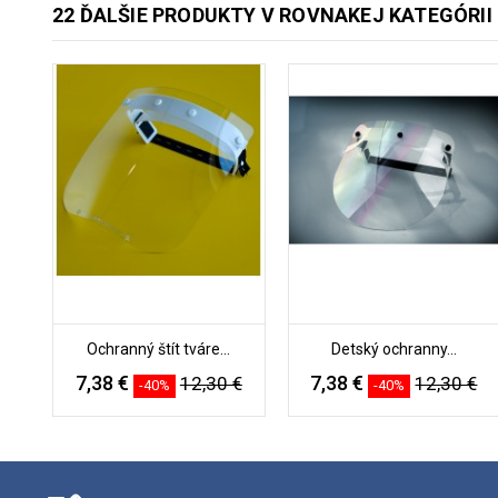
22 ĎALŠIE PRODUKTY V ROVNAKEJ KATEGÓRII
Ochranný štít tváre...
Detský ochranny...
7,38 €
7,38 €
12,30 €
12,30 €
-40%
-40%