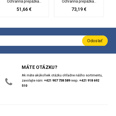
Ochranná prepážka...
Ochranná prepážka...
51,66 €
73,19 €
Odoslať
MÁTE OTÁZKU?
Ak máte akúkoľvek otázku ohľadne nášho sortimentu,
zavolajte nám:
+421 907 738 589
resp.
+421 918 692
510