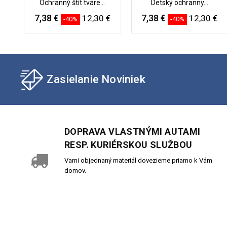
Ochranný štít tváre...
Detský ochranny...
7,38 €
7,38 €
12,30 €
12,30 €
-40%
-40%
Zasielanie Noviniek
DOPRAVA VLASTNÝMI AUTAMI
RESP. KURIÉRSKOU SLUŽBOU
Vami objednaný materiál dovezieme priamo k Vám
domov.