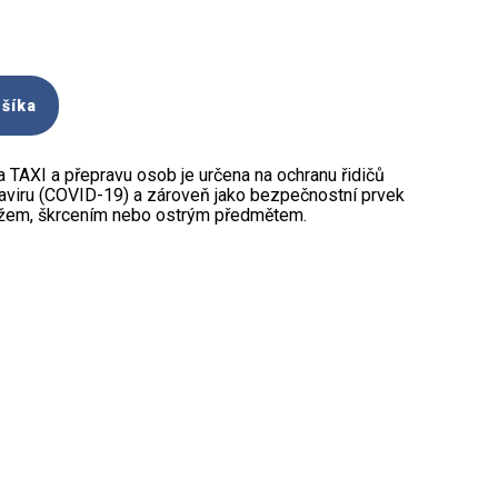
ošíka
 TAXI a přepravu osob je určena na ochranu řidičů
naviru (COVID-19) a zároveň jako bezpečnostní prvek
ožem, škrcením nebo ostrým předmětem.