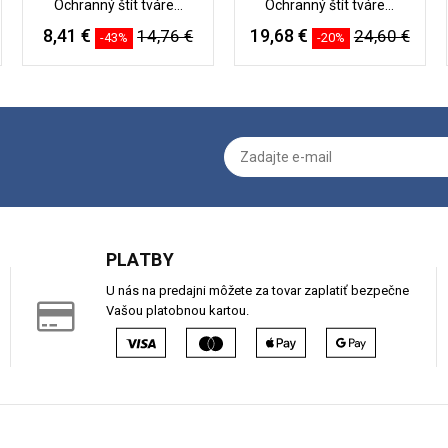
Ochranný štít tváre...
Ochranný štít tváre...
8,41 €
19,68 €
14,76 €
24,60 €
-43%
-20%
PLATBY
U nás na predajni môžete za tovar zaplatiť bezpečne
Vašou platobnou kartou.