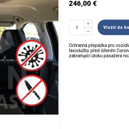
246,00 €
Vložiť do k
Ochranná přepážka pro vozidla
taxislužby před šířením Coro
zabraňující útoku pasažéra n