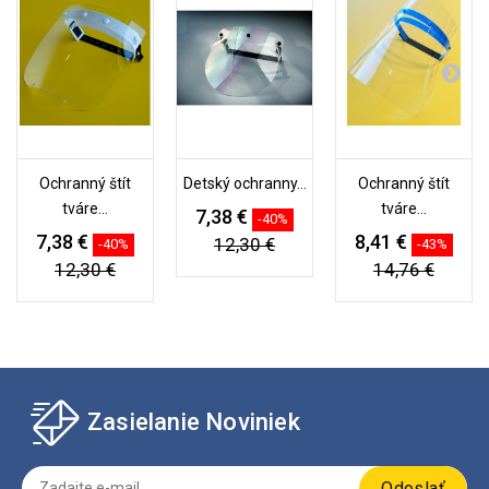
Ochranný štít
Detský ochranny...
Ochranný štít
tváre...
tváre...
7,38 €
-40%
7,38 €
8,41 €
12,30 €
-40%
-43%
12,30 €
14,76 €
Zasielanie Noviniek
Odoslať