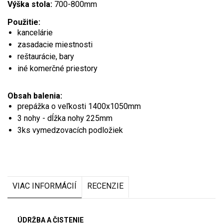
Výška stola:
700-800mm
Použitie:
kancelárie
zasadacie miestnosti
reštaurácie, bary
iné komerčné priestory
Obsah balenia:
prepážka o veľkosti 1400x1050mm
3 nohy - dĺžka nohy 225mm
3ks vymedzovacích podložiek
VIAC INFORMÁCIÍ
RECENZIE
ÚDRŽBA A ČISTENIE