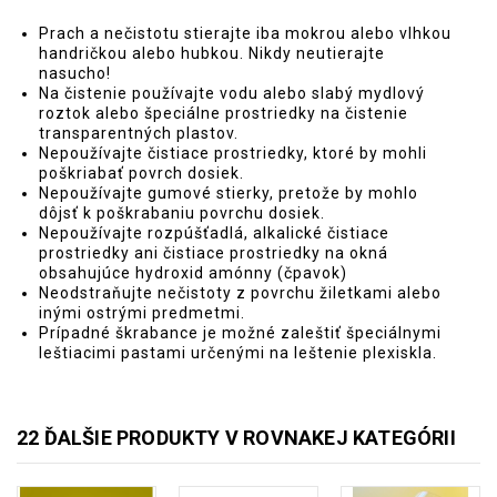
Prach a nečistotu stierajte iba mokrou alebo vlhkou
handričkou alebo hubkou. Nikdy neutierajte
nasucho!
Na čistenie používajte vodu alebo slabý mydlový
roztok alebo špeciálne prostriedky na čistenie
transparentných plastov.
Nepoužívajte čistiace prostriedky, ktoré by mohli
poškriabať povrch dosiek.
Nepoužívajte gumové stierky, pretože by mohlo
dôjsť k poškrabaniu povrchu dosiek.
Nepoužívajte rozpúšťadlá, alkalické čistiace
prostriedky ani čistiace prostriedky na okná
obsahujúce hydroxid amónny (čpavok)
Neodstraňujte nečistoty z povrchu žiletkami alebo
inými ostrými predmetmi.
Prípadné škrabance je možné zaleštiť špeciálnymi
leštiacimi pastami určenými na leštenie plexiskla.
22 ĎALŠIE PRODUKTY V ROVNAKEJ KATEGÓRII