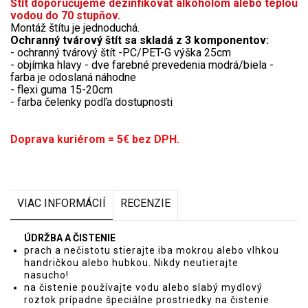
Štít doporučujeme dezinfikovať alkoholom alebo teplou
vodou do 70 stupňov.
Montáž štítu je jednoduchá.
Ochranný tvárový štít sa skladá z 3 komponentov:
- ochranný tvárový štít -PC/PET-G výška 25cm
- objímka hlavy - dve farebné prevedenia modrá/biela -
farba je odoslaná náhodne
- flexi guma 15-20cm
- farba čelenky podľa dostupnosti
Doprava kuriérom = 5€ bez DPH.
VIAC INFORMÁCIÍ
RECENZIE
ÚDRŽBA A ČISTENIE
prach a nečistotu stierajte iba mokrou alebo vlhkou
handričkou alebo hubkou. Nikdy neutierajte
nasucho!
na čistenie používajte vodu alebo slabý mydlový
roztok prípadne špeciálne prostriedky na čistenie