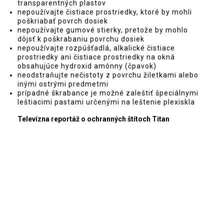
transparentných plastov
nepoužívajte čistiace prostriedky, ktoré by mohli
poškriabať povrch dosiek
nepoužívajte gumové stierky, pretože by mohlo
dôjsť k poškrabaniu povrchu dosiek
nepoužívajte rozpúšťadlá, alkalické čistiace
prostriedky ani čistiace prostriedky na okná
obsahujúce hydroxid amónny (čpavok)
neodstraňujte nečistoty z povrchu žiletkami alebo
inými ostrými predmetmi
prípadné škrabance je možné zaleštiť špeciálnymi
leštiacimi pastami určenými na leštenie plexiskla
Televízna reportáž o ochranných štítoch Titan