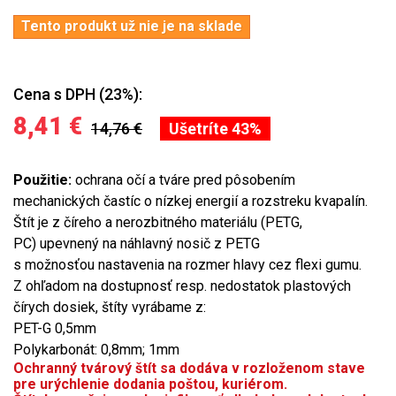
Tento produkt už nie je na sklade
Cena s DPH (23%):
8,41 €
14,76 €
Ušetríte 43%
Použitie:
ochrana očí a tváre pred pôsobením
mechanických častíc o nízkej energií a rozstreku kvapalín.
Štít je z číreho a nerozbitného materiálu (PETG,
PC)
upevnený na náhlavný nosič z PETG
s možnosťou nastavenia na rozmer hlavy cez flexi gumu.
Z ohľadom na dostupnosť resp. nedostatok plastových
čírych dosiek, štíty vyrábame z:
PET-G 0,5mm
Polykarbonát: 0,8mm; 1mm
Ochranný tvárový štít sa dodáva v rozloženom stave
pre urýchlenie dodania poštou, kuriérom.