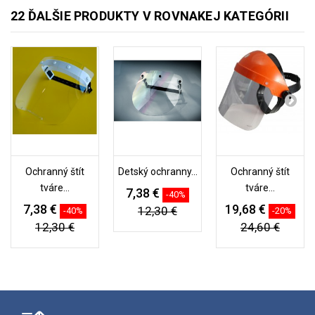
22 ĎALŠIE PRODUKTY V ROVNAKEJ KATEGÓRII
Ochranný štít
Detský ochranny...
Ochranný štít
tváre...
tváre...
7,38 €
-40%
7,38 €
19,68 €
12,30 €
-40%
-20%
12,30 €
24,60 €