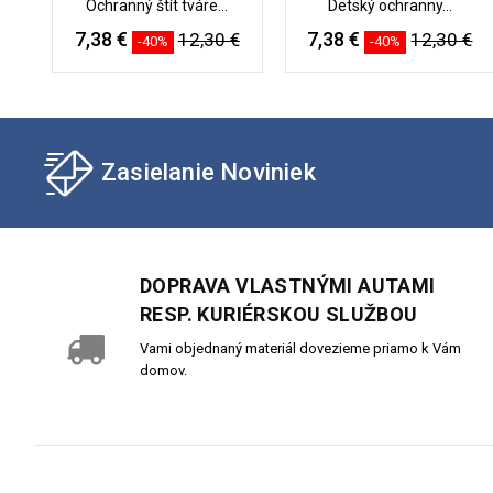
Ochranný štít tváre...
Detský ochranny...
7,38 €
7,38 €
12,30 €
12,30 €
-40%
-40%
Zasielanie Noviniek
DOPRAVA VLASTNÝMI AUTAMI
RESP. KURIÉRSKOU SLUŽBOU
Vami objednaný materiál dovezieme priamo k Vám
domov.