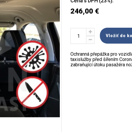
Cena s DPH (23%):
246,00 €
Vložiť do k
Ochranná přepážka pro vozidla
taxislužby před šířením Coro
zabraňující útoku pasažéra n