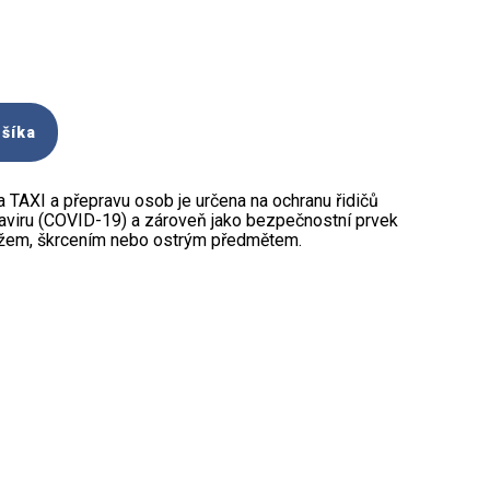
ošíka
 TAXI a přepravu osob je určena na ochranu řidičů
naviru (COVID-19) a zároveň jako bezpečnostní prvek
ožem, škrcením nebo ostrým předmětem.