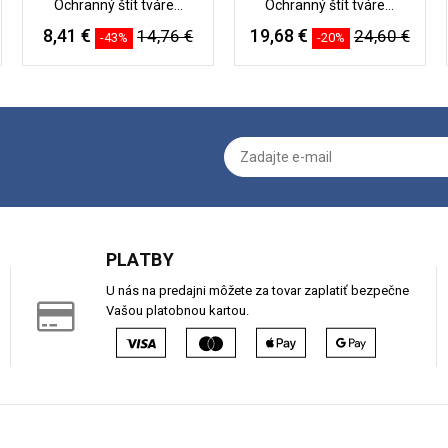
Ochranný štít tváre...
Ochranný štít tváre...
8,41 €
19,68 €
14,76 €
24,60 €
-43%
-20%
PLATBY
U nás na predajni môžete za tovar zaplatiť bezpečne
Vašou platobnou kartou.